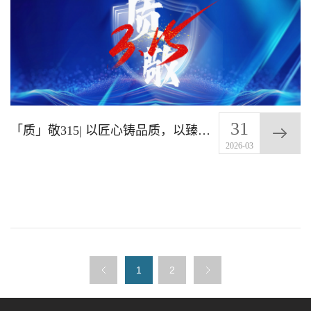
31
「质」敬315| 以匠心铸品质，以臻品护安心
2026-03
1
2